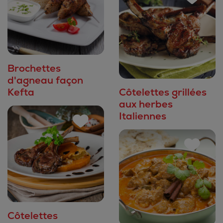
Brochettes
d'agneau façon
Kefta
Côtelettes grillées
aux herbes
Italiennes
Côtelettes