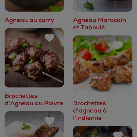
Agneau au curry
Agneau Marocain
et Taboulé
Brochettes
d’Agneau au Poivre
Brochettes
d'agneau à
l'Indienne