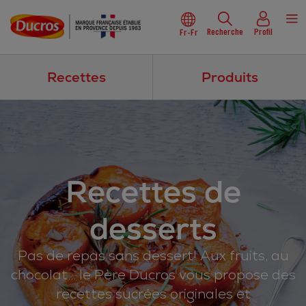
Recherche
Profil
Fr-Fr
Recettes
Produits
Recettes de
desserts
Pas de repas sans dessert! Aux fruits, au
chocolat… le Père Ducros vous propose des
recettes sucrées originales et