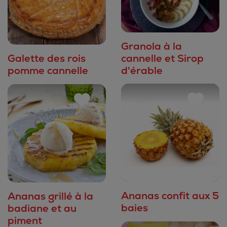
Granola à la
cannelle et Sirop
Galette des rois
d'érable
pomme cannelle
Ananas confit aux 5
Ananas grillé à la
baies
badiane et au
piment