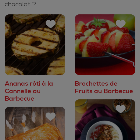
chocolat ?
Ananas rôti à la
Brochettes de
Cannelle au
Fruits au Barbecue
Barbecue