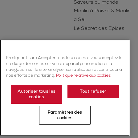
Saveurs du monde
Moulin à Poivre & Moulin
à Sel
Le Secret des Epices
En cliquant sur « Accepter tous les cookies », vous acceptez le
stockage de cookies sur votre appareil pour améliorer la
navigation sur le site, analyser son utilisation et contribuer à
nos efforts de marketing.
Politique relative aux cookies
Copyright © 2026 Ducros (McCormick & Company, Inc). Tous droits
réservés
Autoriser tous les
Tout refuser
cookies
Politique de confidentialité
Politique relative aux cookies
Mentions légales
Plan du Site
Paramètres des
Fiche produit relative aux qualités et caractéristiques
cookies
environnementales