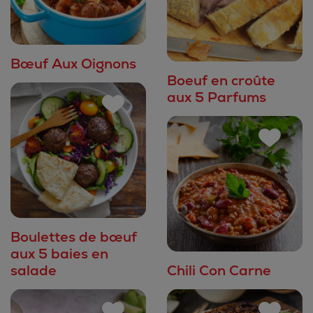
Bœuf Aux Oignons
Boeuf en croûte
aux 5 Parfums
Boulettes de bœuf
aux 5 baies en
salade
Chili Con Carne