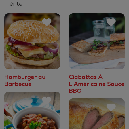
mérite.
Hamburger au
Ciabattas À
Barbecue
L'Américaine Sauce
BBQ