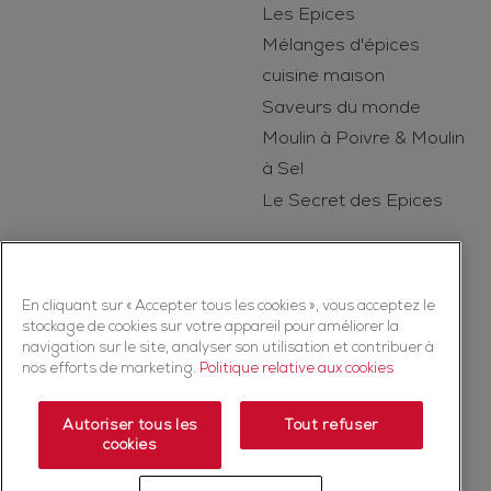
Les Epices
Mélanges d'épices
cuisine maison
Saveurs du monde
Moulin à Poivre & Moulin
à Sel
Le Secret des Epices
En cliquant sur « Accepter tous les cookies », vous acceptez le
stockage de cookies sur votre appareil pour améliorer la
navigation sur le site, analyser son utilisation et contribuer à
nos efforts de marketing.
Politique relative aux cookies
Copyright © 2026 Ducros (McCormick & Company, Inc). Tous droits
réservés
Autoriser tous les
Tout refuser
cookies
Politique de confidentialité
Politique relative aux cookies
Mentions légales
Plan du Site