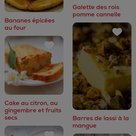
Galette des rois
pomme cannelle
Bananes épicées
au four
Cake au citron, au
gingembre et fruits
secs
Barres de lassi à la
mangue