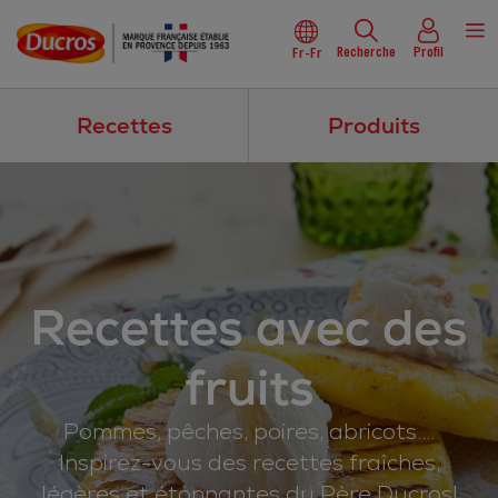
Recherche
Profil
Fr-Fr
Recettes
Produits
Recettes avec des
fruits
Pommes, pêches, poires, abricots….
Inspirez-vous des recettes fraîches,
légères et étonnantes du Père Ducros!