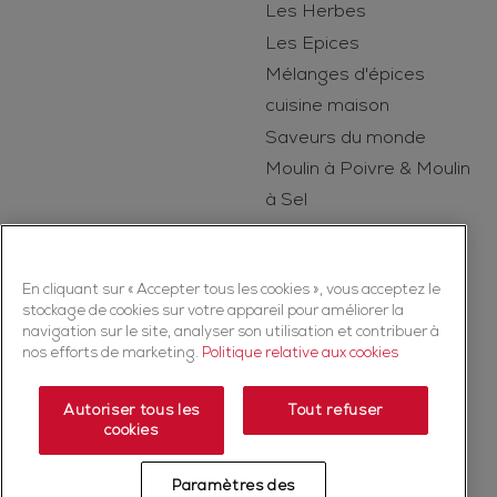
Les Herbes
Les Epices
Mélanges d'épices
cuisine maison
Saveurs du monde
Moulin à Poivre & Moulin
à Sel
Le Secret des Epices
En cliquant sur « Accepter tous les cookies », vous acceptez le
stockage de cookies sur votre appareil pour améliorer la
navigation sur le site, analyser son utilisation et contribuer à
nos efforts de marketing.
Politique relative aux cookies
Autoriser tous les
Tout refuser
Copyright © 2026 Ducros (McCormick & Company, Inc). Tous droits
cookies
réservés
Politique de confidentialité
Politique relative aux cookies
Paramètres des