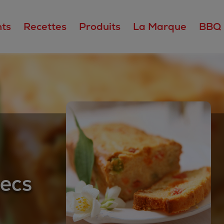
ts
Recettes
Produits
La Marque
BBQ
secs