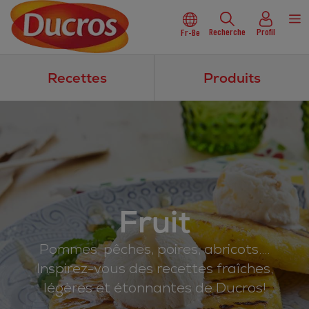
Recherche
Profil
Fr-Be
Recettes
Produits
Fruit
Pommes, pêches, poires, abricots….
Inspirez-vous des recettes fraîches,
légères et étonnantes de Ducros!