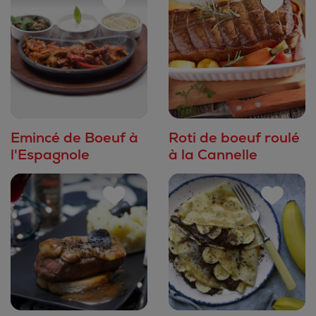
Emincé de Boeuf à
Roti de boeuf roulé
l'Espagnole
à la Cannelle