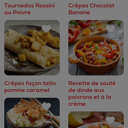
Tournedos Rossini
Crêpes Chocolat
au Poivre
Banane
Crêpes façon tatin
Recette de sauté
pomme caramel
de dinde aux
poivrons et à la
crème