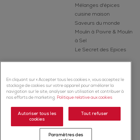
Mélanges d'épices
cuisine maison
Saveurs du monde
Moulin à Poivre & Moulin
à Sel
Le Secret des Epices
En cliquant sur « Accepter tous les cookies », vous acceptez le
stockage de cookies sur votre appareil pour améliorer la
navigation sur le site, analyser son utilisation et contribuer à
nos efforts de marketing.
Politique relative aux cookies
Copyright © 2026 Ducros (McCormick & Company, Inc). Tous droits
réservés
Autoriser tous les
Tout refuser
cookies
Politique de confidentialité
Politique relative aux cookies
Mentions légales
Plan du Site
Paramètres des
Fiche produit relative aux qualités et caractéristiques