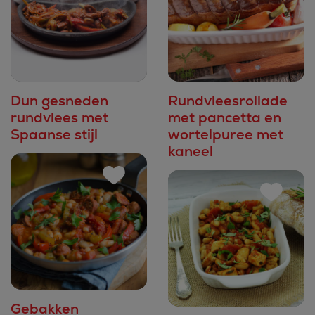
Dun gesneden
Rundvleesrollade
rundvlees met
met pancetta en
Spaanse stijl
wortelpuree met
kaneel
Gebakken