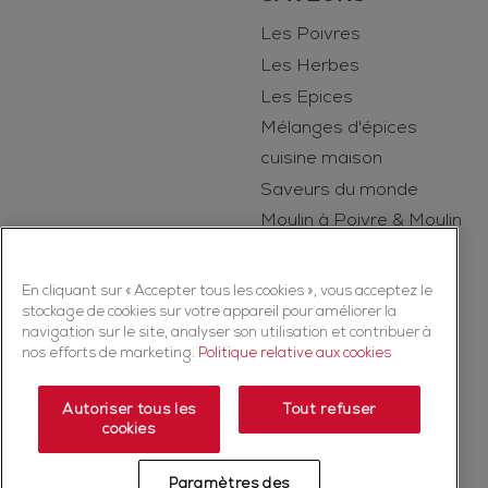
Les Poivres
Les Herbes
Les Epices
Mélanges d'épices
cuisine maison
Saveurs du monde
Moulin à Poivre & Moulin
à Sel
Le Secret des Epices
En cliquant sur « Accepter tous les cookies », vous acceptez le
stockage de cookies sur votre appareil pour améliorer la
navigation sur le site, analyser son utilisation et contribuer à
nos efforts de marketing.
Politique relative aux cookies
Autoriser tous les
Tout refuser
cookies
Copyright © 2026 Ducros (McCormick & Company, Inc). Tous droits
Paramètres des
réservés