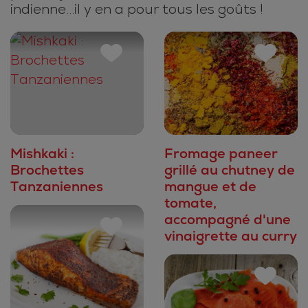
indienne...il y en a pour tous les goûts !
Mishkaki :
Fromage paneer
Brochettes
grillé au chutney de
Tanzaniennes
mangue et de
tomate,
accompagné d'une
vinaigrette au curry