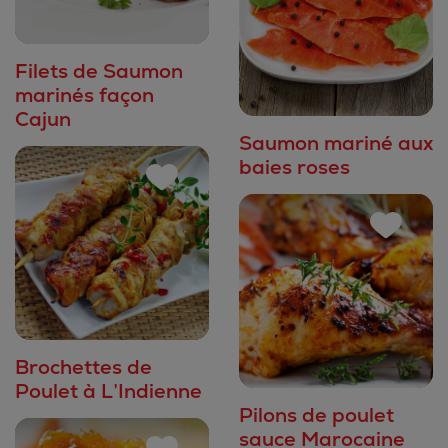
Filets de Saumon
marinés façon
Cajun
Saumon mariné aux
baies roses
Brochettes de
Poulet à L’Indienne
Pilons de poulet
sauce Marocaine