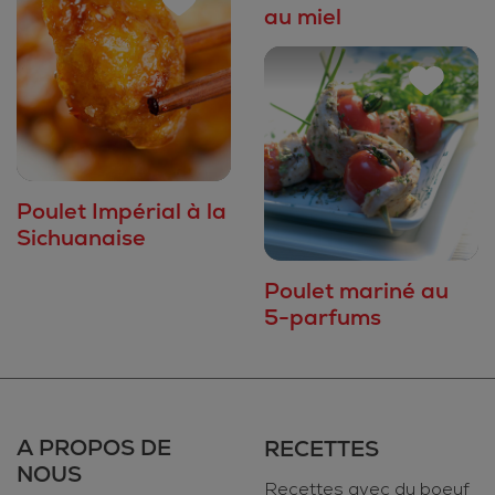
au miel
Poulet Impérial à la
Sichuanaise
Poulet mariné au
5-parfums
A PROPOS DE
RECETTES
NOUS
Recettes avec du boeuf