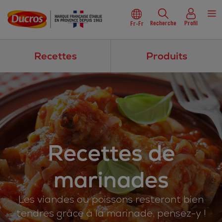
Recherche
Profil
Fr-Fr
Recettes
Produits
Recettes de
marinades
Les viandes ou poissons resteront bien
tendres grâce à la marinade, pensez-y !