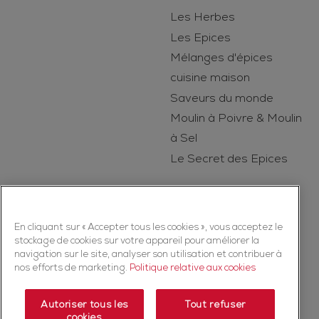
Les Herbes
Les Epices
Mélanges d'épices
cuisine maison
Saveurs du monde
Moulin à Poivre & Moulin
à Sel
Le Secret des Epices
En cliquant sur « Accepter tous les cookies », vous acceptez le
stockage de cookies sur votre appareil pour améliorer la
navigation sur le site, analyser son utilisation et contribuer à
nos efforts de marketing.
Politique relative aux cookies
Copyright © 2026 Ducros (McCormick & Company, Inc). Tous droits
réservés
Autoriser tous les
Tout refuser
cookies
Politique de confidentialité
Politique relative aux cookies