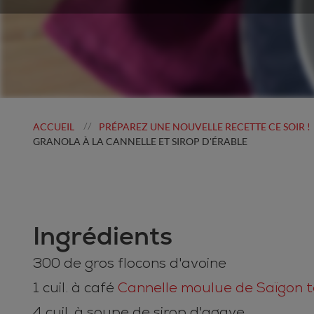
ACCUEIL
PRÉPAREZ UNE NOUVELLE RECETTE CE SOIR !
//
GRANOLA À LA CANNELLE ET SIROP D'ÉRABLE
Ingrédients
300 de gros flocons d'avoine
1 cuil. à café
Cannelle moulue de Saïgon t
4 cuil. à soupe de sirop d'agave