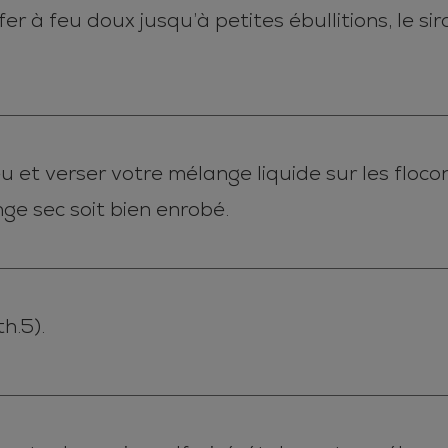
r à feu doux jusqu’à petites ébullitions, le siro
feu et verser votre mélange liquide sur les floc
ge sec soit bien enrobé.
h.5).