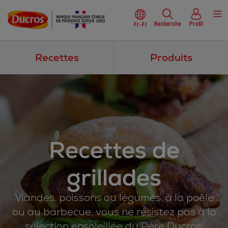
Recherche
Profil
Fr-Fr
Recettes
Produits
Recettes de
grillades
Viandes, poissons ou légumes, à la poêle
ou au barbecue, vous ne résistez pas à la
sélection ensoleillée du Père Ducros.