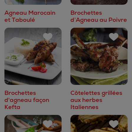
Agneau Marocain
Brochettes
et Taboulé
d’Agneau au Poivre
Brochettes
Côtelettes grillées
d'agneau façon
aux herbes
Kefta
Italiennes