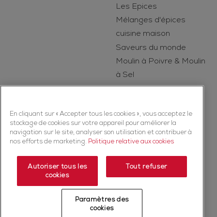
Les Epices
Mélanges d'épices
cuisine maison
Saveurs du monde
Moulin à Poivre & Moulin
à Sel
Le Secret des Epices
En cliquant sur « Accepter tous les cookies », vous acceptez le
stockage de cookies sur votre appareil pour améliorer la
navigation sur le site, analyser son utilisation et contribuer à
nos efforts de marketing.
Politique relative aux cookies
Autoriser tous les
Tout refuser
Copyright © 2026 Ducros (McCormick & Company, Inc). Tous droits
cookies
réservés
Politique de confidentialité
Politique relative aux cookies
Paramètres des
cookies
Mentions légales
Plan du Site