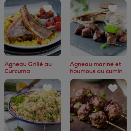
Agneau Grillé au
Agneau mariné et
Curcuma
houmous au cumin