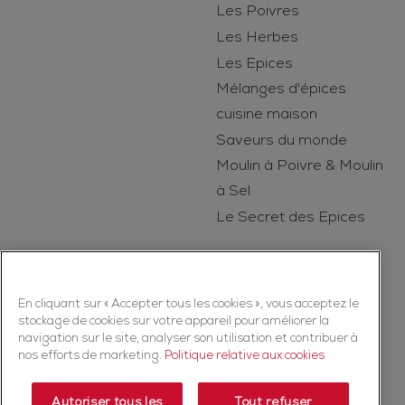
Les Poivres
Les Herbes
Les Epices
Mélanges d'épices
cuisine maison
Saveurs du monde
Moulin à Poivre & Moulin
à Sel
Le Secret des Epices
En cliquant sur « Accepter tous les cookies », vous acceptez le
stockage de cookies sur votre appareil pour améliorer la
navigation sur le site, analyser son utilisation et contribuer à
nos efforts de marketing.
Politique relative aux cookies
Copyright © 2026 Ducros (McCormick & Company, Inc). Tous droits
réservés
Autoriser tous les
Tout refuser