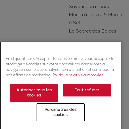
Saveurs du monde
Moulin à Poivre & Moulin
à Sel
Le Secret des Epices
En cliquant sur « Accepter tous les cookies », vous acceptez le
stockage de cookies sur votre appareil pour améliorer la
navigation sur le site, analyser son utilisation et contribuer à
nos efforts de marketing.
Politique relative aux cookies
Copyright © 2026 Ducros (McCormick & Company, Inc). Tous droits
réservés
Autoriser tous les
Tout refuser
cookies
Politique de confidentialité
Politique relative aux cookies
Mentions légales
Plan du Site
Paramètres des
Fiche produit relative aux qualités et caractéristiques
cookies
environnementales