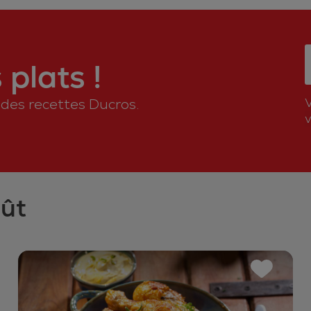
plats !
n des recettes Ducros.
v
oût