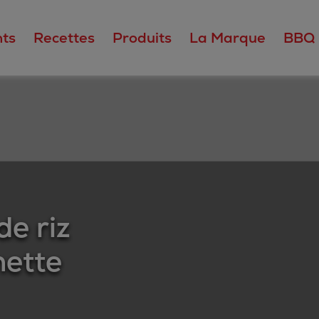
ts
Recettes
Produits
La Marque
BBQ
e riz
nette