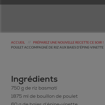
ACCUEIL
PRÉPAREZ UNE NOUVELLE RECETTE CE SOIR !
//
POULET ACCOMPAGNÉ DE RIZ AUX BAIES D’ÉPINE-VINETTE
Ingrédients
750 g de riz basmati
1875 ml de bouillon de poulet
60 g de baies d’épine-vinette