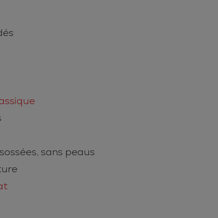
dés
assique
s
ésossées, sans peaus
ture
at