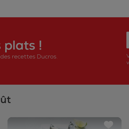
plats !
n des recettes Ducros.
v
oût