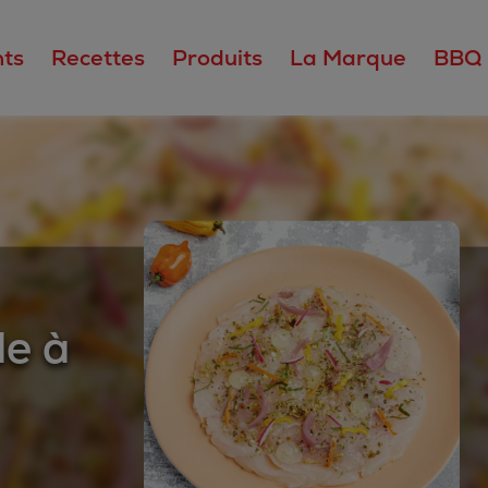
ts
Recettes
Produits
La Marque
BBQ
de à