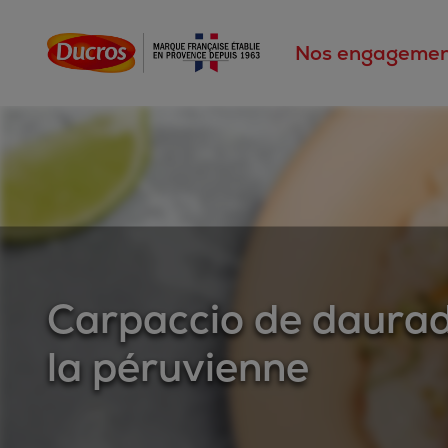
Nos engagemen
Carpaccio de daura
la péruvienne