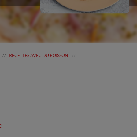
RECETTES AVEC DU POISSON
//
//
e