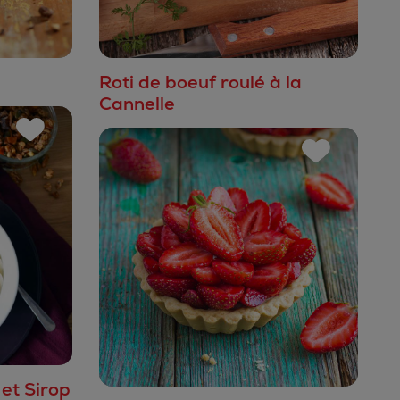
Roti de boeuf roulé à la
Cannelle
 et Sirop