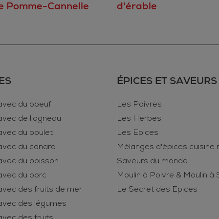
d'érable
e Pomme-Cannelle
ES
ÉPICES ET SAVEURS
avec du boeuf
Les Poivres
avec de l'agneau
Les Herbes
avec du poulet
Les Epices
avec du canard
Mélanges d'épices cuisine
avec du poisson
Saveurs du monde
avec du porc
Moulin à Poivre & Moulin à 
vec des fruits de mer
Le Secret des Epices
avec des légumes
vec des fruits