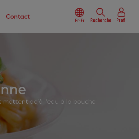
Contact
Recherche
Profil
Fr-Fr
enne
us mettent déjà l'eau à la bouche