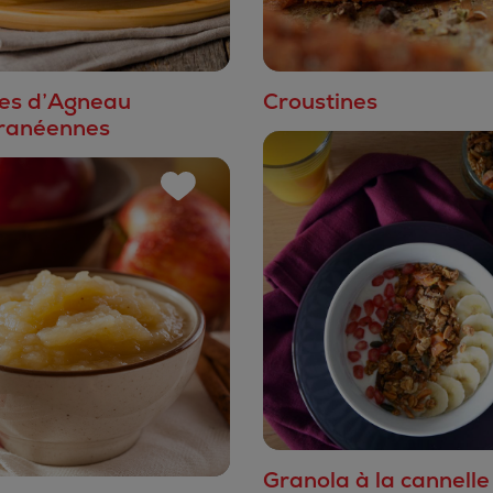
tes d’Agneau
Croustines
ranéennes
Granola à la cannelle