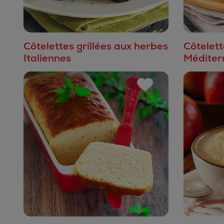
Côtelettes grillées aux herbes
Côtelet
Italiennes
Méditer