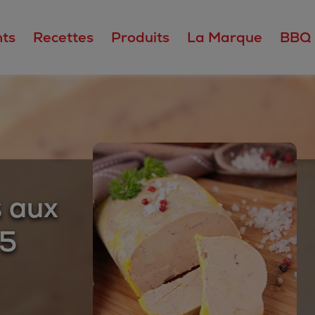
ts
Recettes
Produits
La Marque
BBQ
s aux
 5