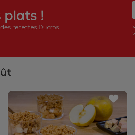
plats !
n des recettes Ducros.
v
oût