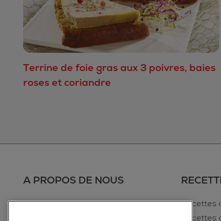
Terrine de foie gras aux 3 poivres, baies
roses et coriandre
A PROPOS DE NOUS
RECETT
Où Acheter
Recettes 
Contactez Nous
Recettes 