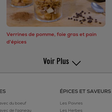
Verrines de pomme, foie gras et pain
d'épices
Voir Plus
ES
ÉPICES ET SAVEURS
avec du boeuf
Les Poivres
avec de l'agneau
Les Herbes