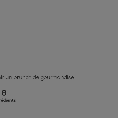
nir un brunch de gourmandise.
8
rédients