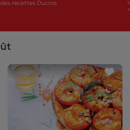
n des recettes Ducros.
v
oût