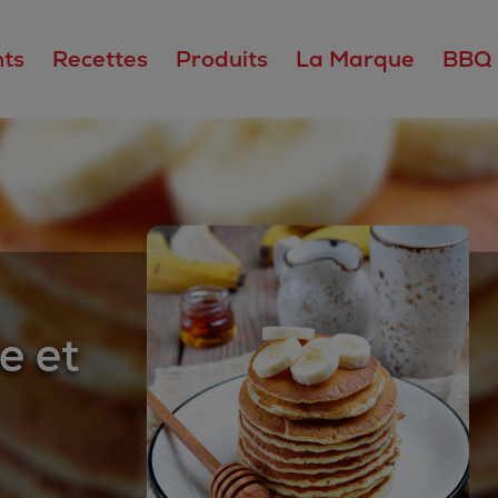
ts
Recettes
Produits
La Marque
BBQ
e et