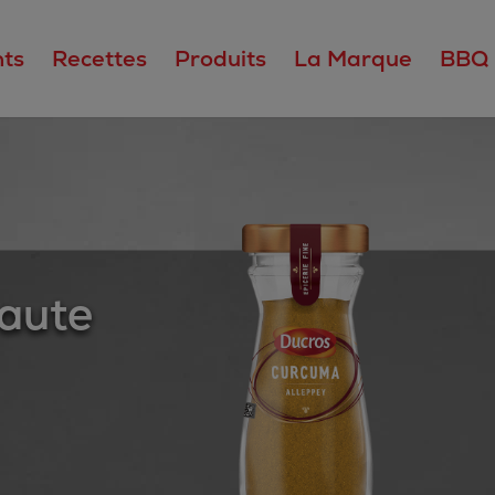
ts
Recettes
Produits
La Marque
BBQ
aute