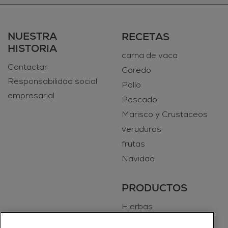
NUESTRA
RECETAS
HISTORIA
carna de vaca
Contactar
Coredo
Responsabilidad social
Pollo
empresarial
Pescado
Marisco y Crustaceos
veruduras
frutas
Navidad
PRODUCTOS
Hierbas
Especias