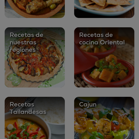
Recetas de
Recetas de
nuestras
cocina Oriental
regiones
Recetas
Cajun
Tailandesas