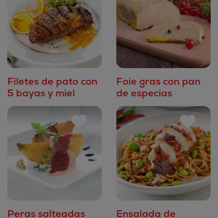
Filetes de pato con
Foie gras con pan
5 bayas y miel
de especias
Peras salteadas
Ensalada de