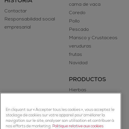
HISTORIA
carna de vaca
Contactar
Coredo
Responsabilidad social
Pollo
empresarial
Pescado
Marisco y Crustaceos
veruduras
frutas
Navidad
PRODUCTOS
Hierbas
Especias
En cliquant sur « Accepter tous les cookies », vous acceptez le
stockage de cookies sur votre appareil pour améliorer la
navigation sur le site, analyser son utilisation et contribuer à
nos efforts de marketing.
Politique relative aux cookies