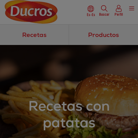
Buscar
Perfil
Es-Es
Recetas
Productos
Recetas con
patatas