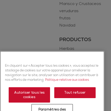
Marisco y Crustaceos
veruduras
frutas
Navidad
PRODUCTOS
Hierbas
Especias
En cliquant sur « Accepter tous les cookies », vous acceptez le
stockage de cookies sur votre appareil pour améliorer la
navigation sur le site, analyser son utilisation et contribuer à
nos efforts de marketing.
Politique relative aux cookies
Autoriser tous les
Tout refuser
cookies
Copyright © 2026 Ducros (McCormick & Company, Inc). Todos los
derechos reservados.
Paramètres des