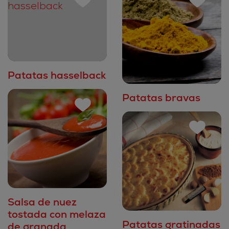
Patatas hasselback
Patatas bravas
Salsa de nuez
tostada con melaza
Patatas gratinadas
de granada