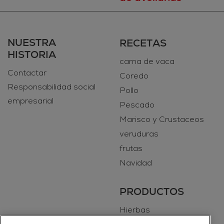
NUESTRA
RECETAS
HISTORIA
carna de vaca
Contactar
Coredo
Responsabilidad social
Pollo
empresarial
Pescado
Marisco y Crustaceos
veruduras
frutas
Navidad
PRODUCTOS
Hierbas