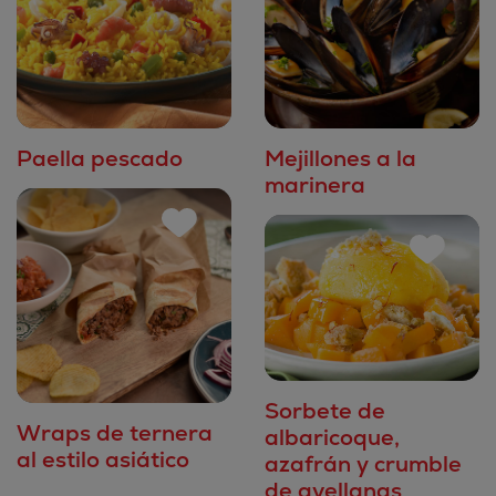
Paella pescado
Mejillones a la
marinera
Sorbete de
Wraps de ternera
albaricoque,
al estilo asiático
azafrán y crumble
de avellanas