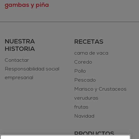
gambas y piña
NUESTRA
RECETAS
HISTORIA
carna de vaca
Contactar
Coredo
Responsabilidad social
Pollo
empresarial
Pescado
Marisco y Crustaceos
veruduras
frutas
Navidad
PRODUCTOS