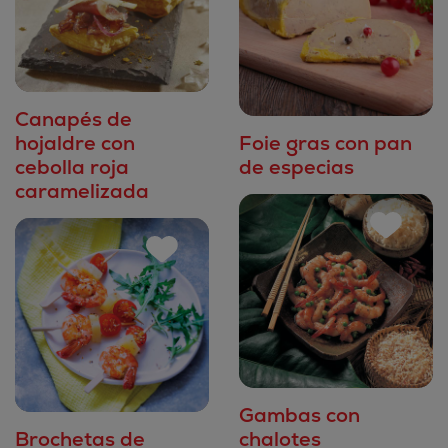
Canapés de
hojaldre con
Foie gras con pan
cebolla roja
de especias
caramelizada
Gambas con
Brochetas de
chalotes