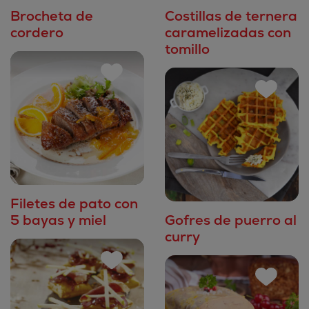
Brocheta de
Costillas de ternera
cordero
caramelizadas con
tomillo
Filetes de pato con
5 bayas y miel
Gofres de puerro al
curry