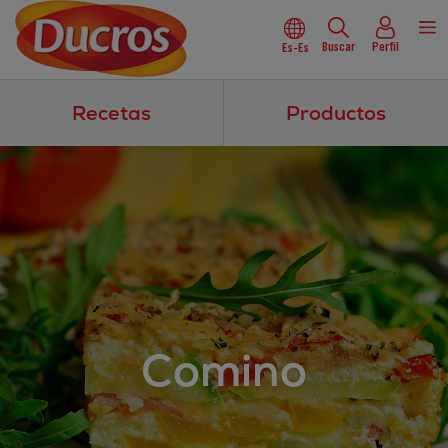
Buscar
Perfil
Es-Es
Recetas
Productos
Comino