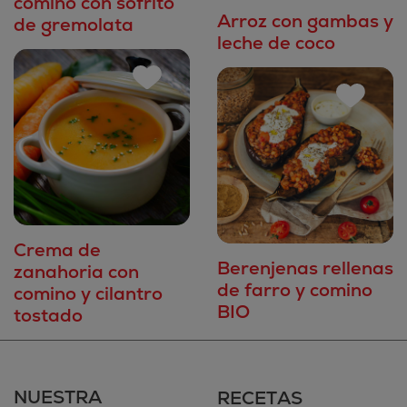
comino con sofrito
Arroz con gambas y
de gremolata
leche de coco
Crema de
Berenjenas rellenas
zanahoria con
de farro y comino
comino y cilantro
BIO
tostado
NUESTRA
RECETAS