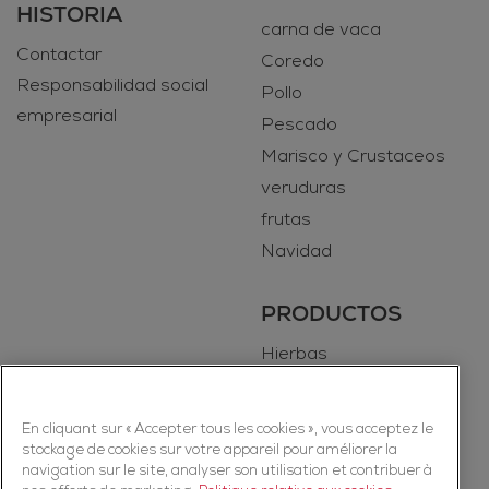
HISTORIA
carna de vaca
Contactar
Coredo
Responsabilidad social
Pollo
empresarial
Pescado
Marisco y Crustaceos
veruduras
frutas
Navidad
PRODUCTOS
Hierbas
Especias
En cliquant sur « Accepter tous les cookies », vous acceptez le
stockage de cookies sur votre appareil pour améliorer la
navigation sur le site, analyser son utilisation et contribuer à