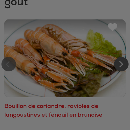
goût
Bouillon de coriandre, ravioles de
langoustines et fenouil en brunoise