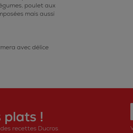
légumes, poulet aux
omposées mais aussi
ormera avec délice
plats !
n des recettes Ducros.