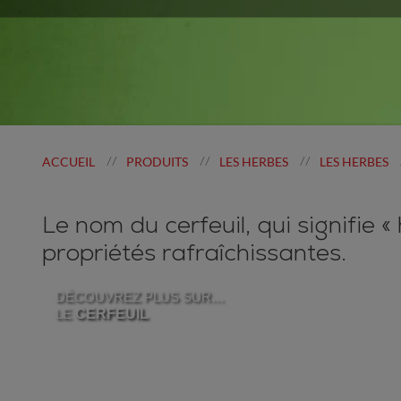
ACCUEIL
PRODUITS
LES HERBES
LES HERBES
//
//
//
Le nom du cerfeuil, qui signifie 
propriétés rafraîchissantes.
DÉCOUVREZ PLUS SUR…
LE
CERFEUIL