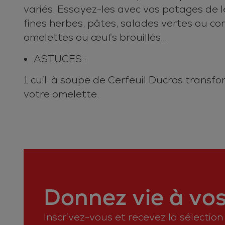
variés. Essayez-les avec vos potages de 
fines herbes, pâtes, salades vertes ou c
omelettes ou œufs brouillés…
ASTUCES :
1 cuil. à soupe de Cerfeuil Ducros transf
votre omelette.
Donnez vie à vos 
Inscrivez-vous et recevez la sélectio