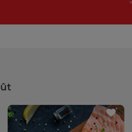
v
oût