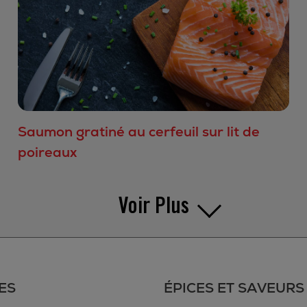
Saumon gratiné au cerfeuil sur lit de
poireaux
Voir Plus
ES
ÉPICES ET SAVEURS