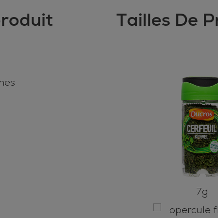
produit
Tailles De P
nnes
7g