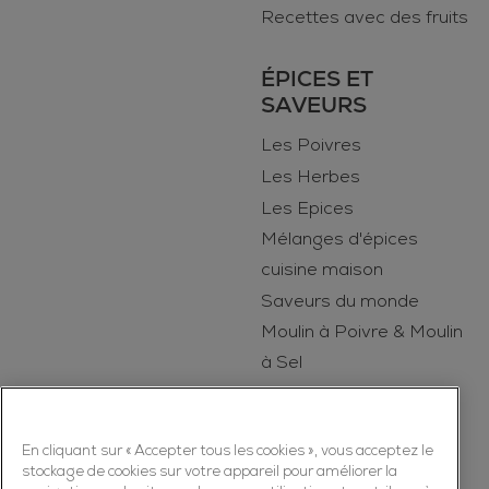
Recettes avec des fruits
ÉPICES ET
SAVEURS
Les Poivres
Les Herbes
Les Epices
Mélanges d'épices
cuisine maison
Saveurs du monde
Moulin à Poivre & Moulin
à Sel
Le Secret des Epices
En cliquant sur « Accepter tous les cookies », vous acceptez le
stockage de cookies sur votre appareil pour améliorer la