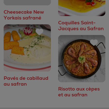
Cheesecake New
Yorkais safrané
Coquilles Saint-
Jacques au Safran
Pavés de cabillaud
au safran
Risotto aux cèpes
et au safran