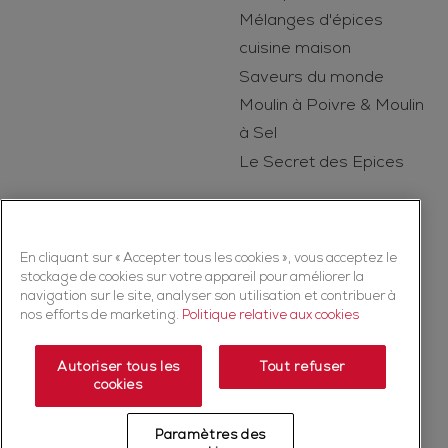
Mélanges d'épices
cuisine maison
Saveurs du monde
Moulin à Poivre & Moulin
à Sel
Le Secret des Epices
En cliquant sur « Accepter tous les cookies », vous acceptez le
stockage de cookies sur votre appareil pour améliorer la
navigation sur le site, analyser son utilisation et contribuer à
nos efforts de marketing.
Politique relative aux cookies
Copyright © 2026 Ducros (McCormick & Company, Inc). Tous droits
réservés
Autoriser tous les
Tout refuser
cookies
Politique de confidentialité
Politique relative aux cookies
Mentions légales
Plan du Site
Paramètres des
Fiche produit relative aux qualités et caractéristiques