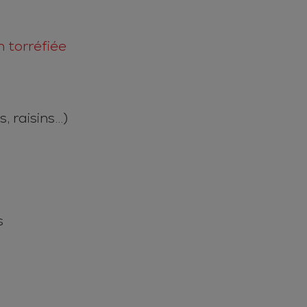
 torréfiée
 raisins...)
s