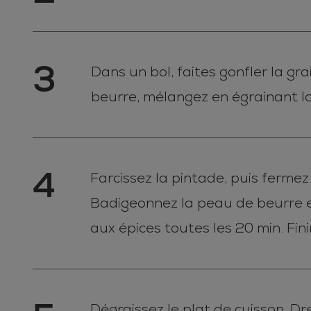
3
Dans un bol, faites gonfler la gr
beurre, mélangez en égrainant la 
4
Farcissez la pintade, puis fermez
Badigeonnez la peau de beurre e
aux épices toutes les 20 min. Fini
Dégraissez le plat de cuisson. D