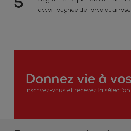
5
accompagnée de farce et arrosé
Donnez vie à vos 
Inscrivez-vous et recevez la sélectio