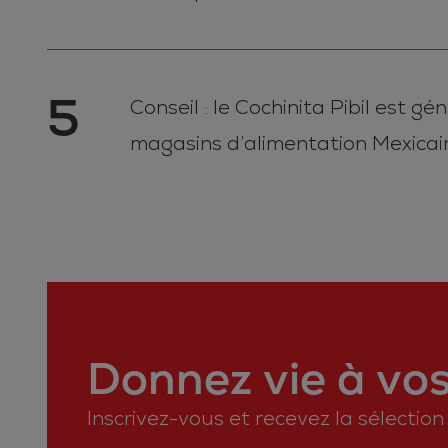
5
Conseil : le Cochinita Pibil est
magasins d’alimentation Mexicain
Donnez vie à vos 
Inscrivez-vous et recevez la sélectio