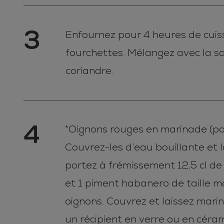
3
Enfournez pour 4 heures de cuisso
fourchettes. Mélangez avec la s
coriandre.
4
*Oignons rouges en marinade (pour
Couvrez-les d’eau bouillante et l
portez à frémissement 12,5 cl de v
et 1 piment habanero de taille mo
oignons. Couvrez et laissez mari
un récipient en verre ou en céra