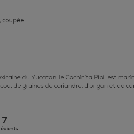
e, coupée
caine du Yucatan, le Cochinita Pibil est marin
ou, de graines de coriandre, d'origan et de cum
7
rédients