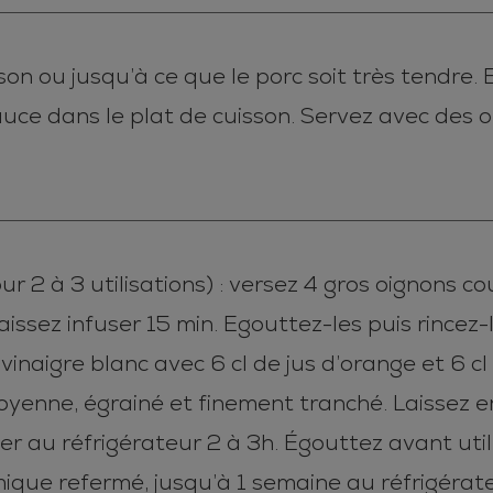
n ou jusqu’à ce que le porc soit très tendre. Ef
auce dans le plat de cuisson. Servez avec des
 2 à 3 utilisations) : versez 4 gros oignons co
aissez infuser 15 min. Egouttez-les puis rincez-
inaigre blanc avec 6 cl de jus d’orange et 6 cl 
yenne, égrainé et finement tranché. Laissez en
ner au réfrigérateur 2 à 3h. Égouttez avant uti
mique refermé, jusqu’à 1 semaine au réfrigérate