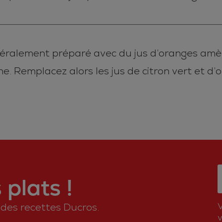
 généralement préparé avec du jus d’oranges amè
e. Remplacez alors les jus de citron vert et d’
plats !
n des recettes Ducros.
v