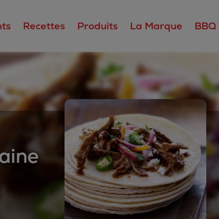
ts
Recettes
Produits
La Marque
BBQ
caine