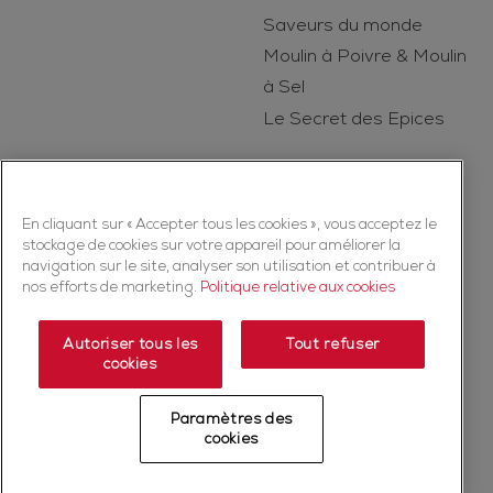
Saveurs du monde
Moulin à Poivre & Moulin
à Sel
Le Secret des Epices
En cliquant sur « Accepter tous les cookies », vous acceptez le
stockage de cookies sur votre appareil pour améliorer la
navigation sur le site, analyser son utilisation et contribuer à
nos efforts de marketing.
Politique relative aux cookies
Copyright © 2026 Ducros (McCormick & Company, Inc). Tous droits
réservés
Autoriser tous les
Tout refuser
cookies
Politique de confidentialité
Politique relative aux cookies
Mentions légales
Plan du Site
Paramètres des
Fiche produit relative aux qualités et caractéristiques
cookies
environnementales