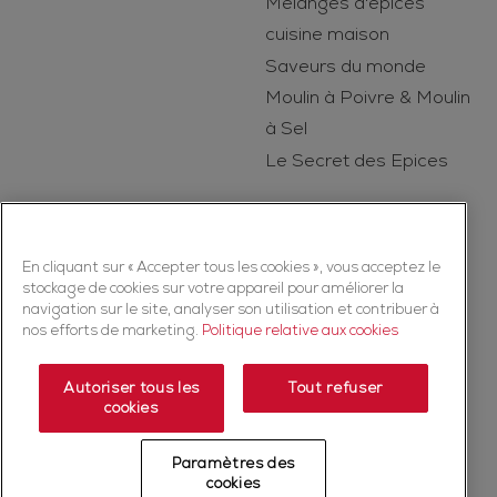
Mélanges d'épices
cuisine maison
Saveurs du monde
Moulin à Poivre & Moulin
à Sel
Le Secret des Epices
En cliquant sur « Accepter tous les cookies », vous acceptez le
stockage de cookies sur votre appareil pour améliorer la
navigation sur le site, analyser son utilisation et contribuer à
nos efforts de marketing.
Politique relative aux cookies
Copyright © 2026 Ducros (McCormick & Company, Inc). Tous droits
réservés
Autoriser tous les
Tout refuser
cookies
Politique de confidentialité
Politique relative aux cookies
Mentions légales
Plan du Site
Paramètres des
Fiche produit relative aux qualités et caractéristiques
cookies