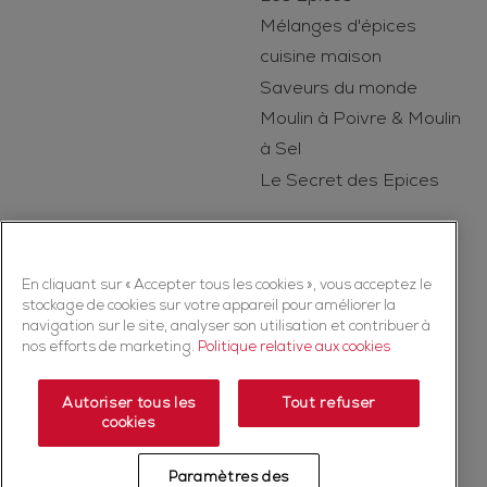
Mélanges d'épices
cuisine maison
Saveurs du monde
Moulin à Poivre & Moulin
à Sel
Le Secret des Epices
En cliquant sur « Accepter tous les cookies », vous acceptez le
stockage de cookies sur votre appareil pour améliorer la
navigation sur le site, analyser son utilisation et contribuer à
nos efforts de marketing.
Politique relative aux cookies
Copyright © 2026 Ducros (McCormick & Company, Inc). Tous droits
réservés
Autoriser tous les
Tout refuser
cookies
Politique de confidentialité
Politique relative aux cookies
Mentions légales
Plan du Site
Paramètres des
Fiche produit relative aux qualités et caractéristiques