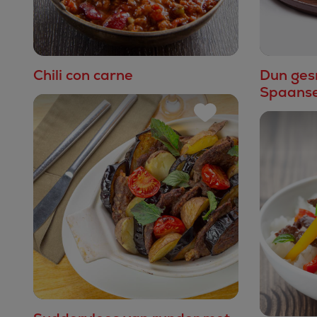
Chili con carne
Dun ges
Spaanse 