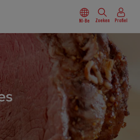
Zoeken
Profiel
Nl-Be
es