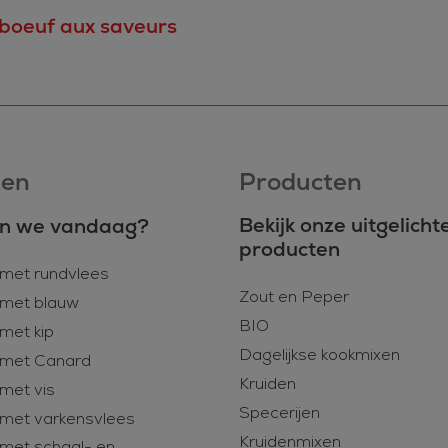
boeuf aux saveurs
ten
Producten
Bekijk onze uitgelicht
n we vandaag?
producten
met rundvlees
Zout en Peper
met blauw
BIO
met kip
Dagelijkse kookmixen
 met Canard
Kruiden
met vis
Specerijen
met varkensvlees
Kruidenmixen
met schaal- en