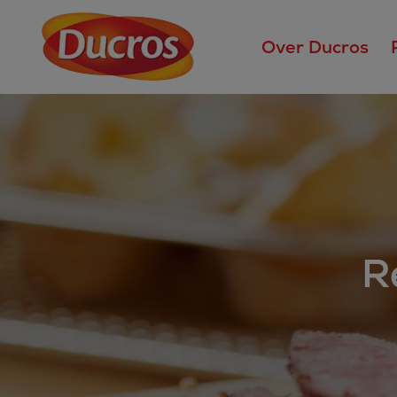
Over Ducros
R