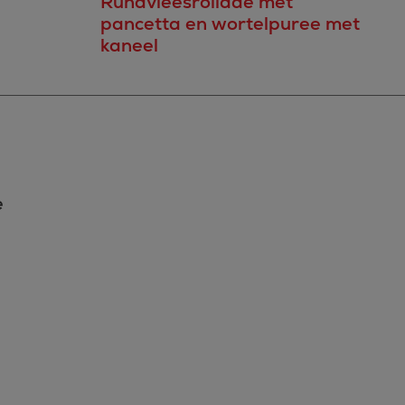
Rundvleesrollade met
pancetta en wortelpuree met
kaneel
e