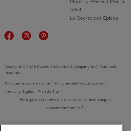
Moulin à Poivre & Moulin
à Sel
Le Secret des Epices
Copyright © 2026 Ducros (McCormick & Company, Inc). Tous droits
réservés
Politique de confidentialité
Politique relative aux cookies
Mentions légales
Plan du Site
Fiche produit relative aux qualités et caractéristiques
environnementales