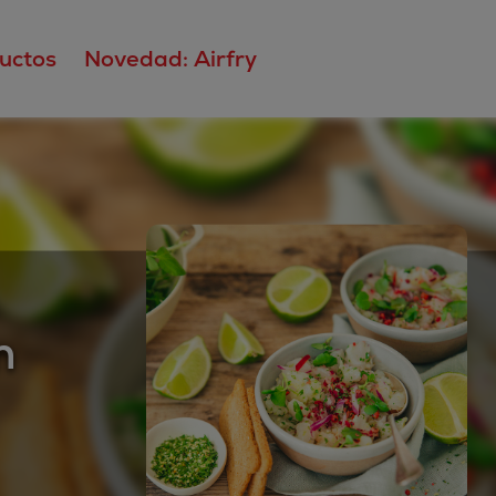
uctos
Novedad: Airfry
n