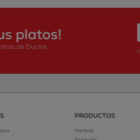
s platos!
ecetas de Ducros.
S
PRODUCTOS
vaca
Hierbas
Especias