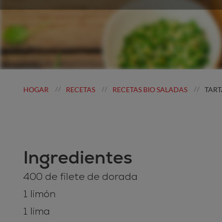
HOGAR
RECETAS
RECETAS BIO SALADAS
TART
//
//
//
Ingredientes
400 de filete de dorada
1 limón
1 lima