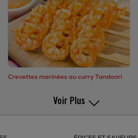
Crevettes marinées au curry Tandoori
Voir Plus
ES
ÉPICES ET SAVEURS