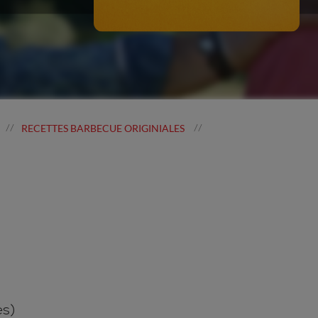
RECETTES BARBECUE ORIGINIALES
//
//
es)