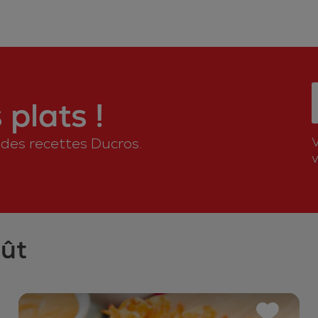
plats !
n des recettes Ducros.
v
oût