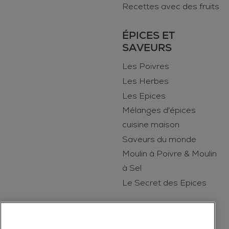
Recettes avec des fruits
ÉPICES ET
SAVEURS
Les Poivres
Les Herbes
Les Epices
Mélanges d'épices
cuisine maison
Saveurs du monde
Moulin à Poivre & Moulin
à Sel
Le Secret des Epices