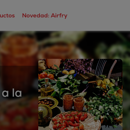
uctos
Novedad: Airfry
a la