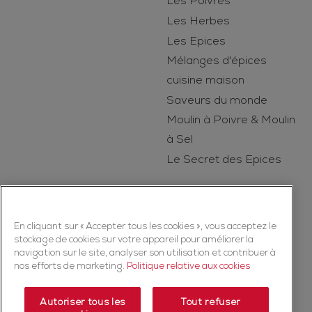
Les Poivres
Les Herbes
Les Epices
Mélanges d'épices
cuisine maison
Saveurs du monde
Moulin à Poivre & Moulin
à Sel
Le Secret des Epices
En cliquant sur « Accepter tous les cookies », vous acceptez le
stockage de cookies sur votre appareil pour améliorer la
navigation sur le site, analyser son utilisation et contribuer à
nos efforts de marketing.
Politique relative aux cookies
Copyright © 2026 Ducros (McCormick & Company, Inc). Tous droits
réservés
Autoriser tous les
Tout refuser