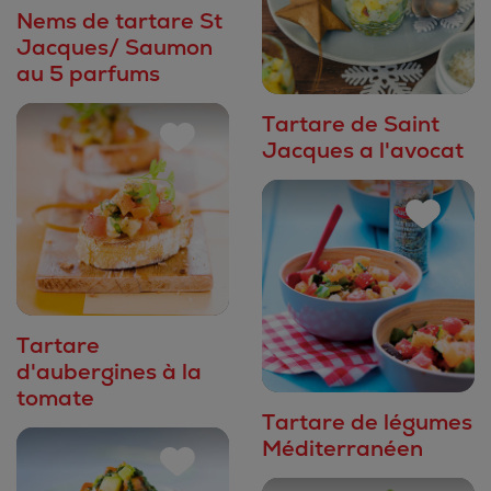
Nems de tartare St
Jacques/ Saumon
au 5 parfums
Tartare de Saint
Jacques a l'avocat
Tartare
d'aubergines à la
tomate
Tartare de légumes
Méditerranéen