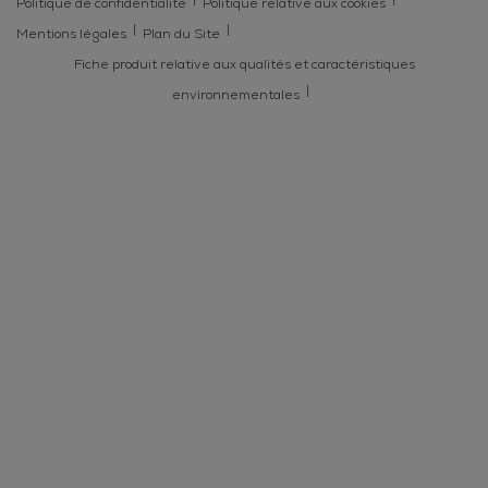
Politique de confidentialité
Politique relative aux cookies
Mentions légales
Plan du Site
Fiche produit relative aux qualités et caractéristiques
environnementales