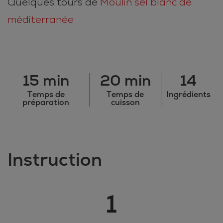
Quelques tours de
Moulin sel blanc de
méditerranée
15 min
20 min
14
Temps de
Temps de
Ingrédients
préparation
cuisson
Instruction
1