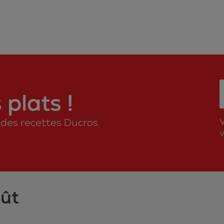
plats !
n des recettes Ducros.
v
oût