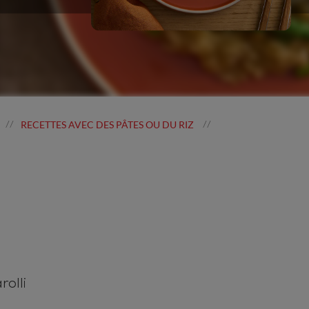
RECETTES AVEC DES PÂTES OU DU RIZ
//
//
rolli