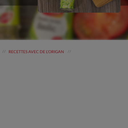
RECETTES AVEC DE L'ORIGAN
//
//