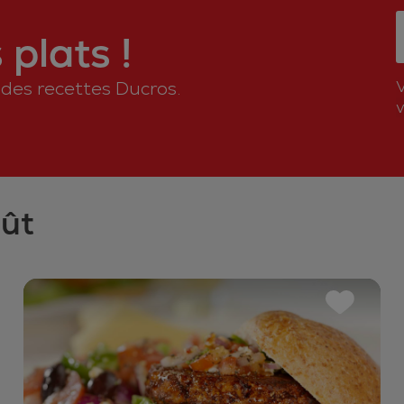
plats !
n des recettes Ducros.
v
oût