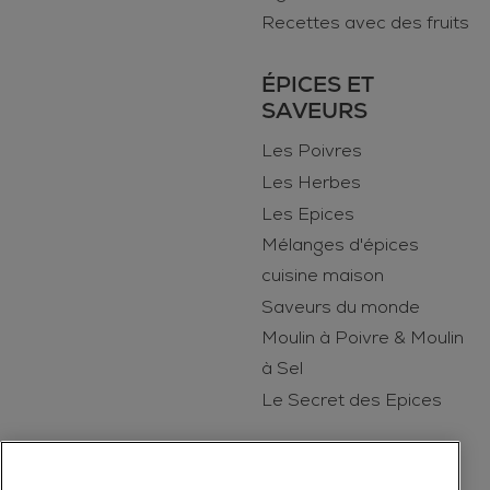
Recettes avec des fruits
ÉPICES ET
SAVEURS
Les Poivres
Les Herbes
Les Epices
Mélanges d'épices
cuisine maison
Saveurs du monde
Moulin à Poivre & Moulin
à Sel
Le Secret des Epices