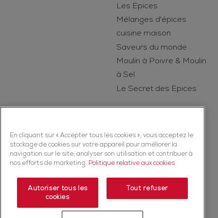
Les Epices
Mélanges d'épices
cuisine maison
Saveurs du monde
Moulin à Poivre & Moulin
à Sel
Le Secret des Epices
En cliquant sur « Accepter tous les cookies », vous acceptez le
stockage de cookies sur votre appareil pour améliorer la
navigation sur le site, analyser son utilisation et contribuer à
nos efforts de marketing.
Politique relative aux cookies
Copyright © 2026 Ducros (McCormick & Company, Inc). Tous droits
réservés
Autoriser tous les
Tout refuser
cookies
Politique de confidentialité
Politique relative aux cookies
Mentions légales
Plan du Site